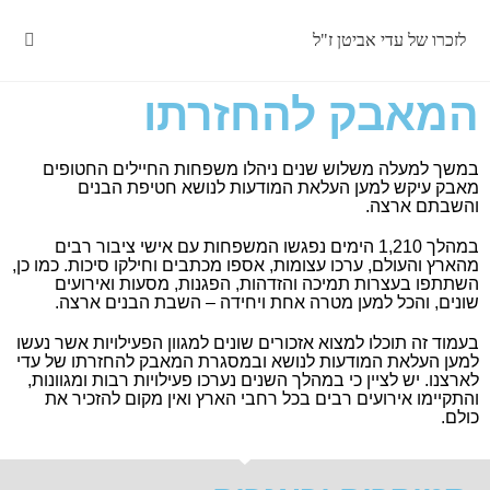
לזכרו של עדי אביטן ז"ל
המאבק להחזרתו
במשך למעלה משלוש שנים ניהלו משפחות החיילים החטופים
מאבק עיקש למען העלאת המודעות לנושא חטיפת הבנים
והשבתם ארצה.
במהלך 1,210 הימים נפגשו המשפחות עם אישי ציבור רבים
מהארץ והעולם, ערכו עצומות, אספו מכתבים וחילקו סיכות. כמו כן,
השתתפו בעצרות תמיכה והזדהות, הפגנות, מסעות ואירועים
שונים, והכל למען מטרה אחת ויחידה – השבת הבנים ארצה.
בעמוד זה תוכלו למצוא אזכורים שונים למגוון הפעילויות אשר נעשו
למען העלאת המודעות לנושא ובמסגרת המאבק להחזרתו של עדי
לארצנו. יש לציין כי במהלך השנים נערכו פעילויות רבות ומגוונות,
והתקיימו אירועים רבים בכל רחבי הארץ ואין מקום להזכיר את
כולם.