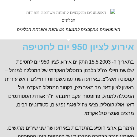
האופנוענים מתקבצים לתמונה משותפת והפרחת הבלונים
אירוע לציון 950 יום לחטיפה
בתאריך ה- 15.5.2003 התקיים אירוע לציון 950 יום לחטיפת
שלושת חיילי צה"ל בלבנון במסלול האקדמי של המכללה למנהל –
קמפוס ראשל"צ. באירוע השתתפו משפחות החיילים, ראש עיריית
ראשון לציון דאז, מר מאיר ניצן, רקטור המסלול האקדמי של
המכללה למנהל, פרופסור יעקב רוזנברג, יו"ר אגודת הסטודנטים
דאז, אולג קומליק, נציגי צה"ל ואגף נפגעים, סטודנטים רבים,
מרצים ואנשי סגל אקדמי.
הזמר בן ארצי הופיע בהתנדבות באירוע ושר שני שירים מרגשים.
האירוע נערך ברחבה המרכזית של הקמפוס בזמן ההפסקה